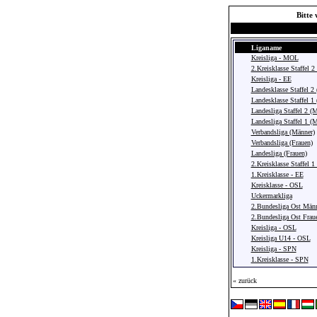
Bitte 
Liganame
Kreisliga - MOL
2.Kreisklasse Staffel 2
Kreisliga - EE
Landesklasse Staffel 2
Landesklasse Staffel 1
Landesliga Staffel 2 (
Landesliga Staffel 1 (
Verbandsliga (Männer)
Verbandsliga (Frauen)
Landesliga (Frauen)
2.Kreisklasse Staffel 1
1.Kreisklasse - EE
Kreisklasse - OSL
Uckermarkliga
2.Bundesliga Ost Män
2.Bundesliga Ost Frau
Kreisliga - OSL
Kreisliga U14 - OSL
Kreisliga - SPN
1.Kreisklasse - SPN
« zurück