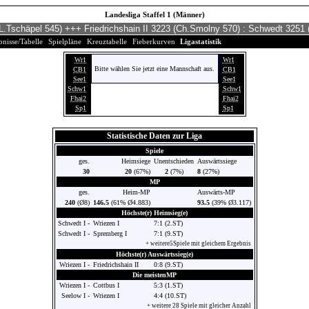
Landesliga Staffel 1 (Männer)
nisse/Tabelle
Spielpläne
Kreuztabelle
Fieberkurven
Ligastatistik
Wr1
Wr1
Bitte wählen Sie jetzt eine Mannschaft aus.
CB1
CB1
See1
See1
Schw1
Schw1
Fhai2
Fhai2
Sp1
Sp1
Statistische Daten zur Liga
Spiele
ges.
Heimsiege
Unentschieden
Auswärtssiege
30
20
(67%)
2
(7%)
8
(27%)
MP
ges.
Heim-MP
Auswärts-MP
240
(Ø8)
146.5
(61% Ø4.883)
93.5
(39% Ø3.117)
Höchste(r) Heimsieg(e)
Schwedt I -
Wriezen I
7:1 (2.ST)
Schwedt I -
Spremberg I
7:1 (9.ST)
+ weitere5Spiele mit gleichem Ergebnis
Höchste(r) Auswärtssieg(e)
Wriezen I -
Friedrichshain II
0:8 (9.ST)
Die meistenMP
Wriezen I -
Cottbus I
5:3 (1.ST)
Seelow I -
Wriezen I
4:4 (10.ST)
+ weitere 28 Spiele mit gleicher Anzahl