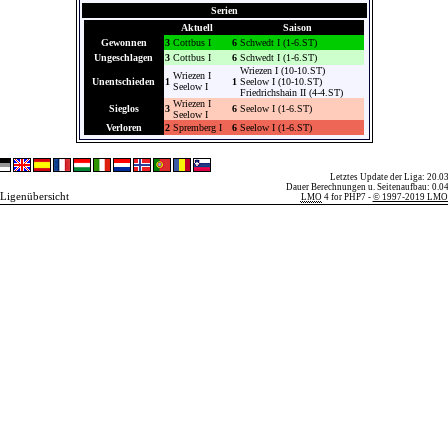
Serien
Aktuell
Saison
Gewonnen
3
Cottbus I
6
Schwedt I (1-6.ST)
Ungeschlagen
3
Cottbus I
6
Schwedt I (1-6.ST)
Wriezen I (10-10.ST)
Wriezen I
Unentschieden
1
1
Seelow I (10-10.ST)
Seelow I
Friedrichshain II (4-4.ST)
Wriezen I
Sieglos
3
6
Seelow I (1-6.ST)
Seelow I
Verloren
2
Spremberg I
6
Seelow I (1-6.ST)
Letztes Update der Liga: 20.03
Dauer Berechnungen u. Seitenaufbau: 0.04
 Ligenübersicht
LMO
4 for PHP7 -
© 1997-2019 LMO