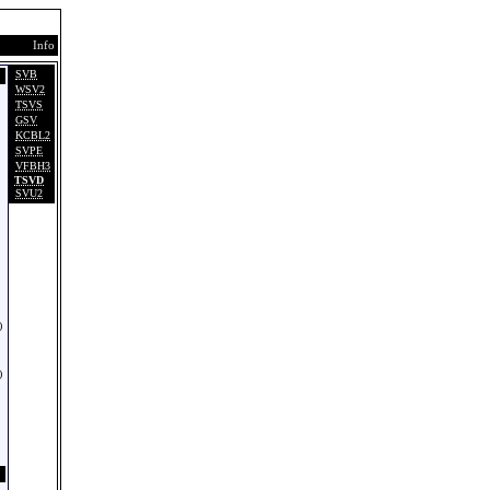
Info
SVB
WSV2
TSVS
GSV
KCBL2
SVPE
VFBH3
TSVD
SVU2
)
)