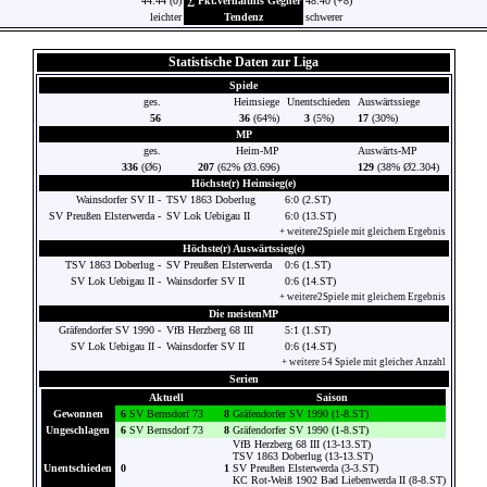
44:44 (0)
∑ Pkt.verhältnis Gegner
48:40 (+8)
leichter
Tendenz
schwerer
Statistische Daten zur Liga
Spiele
ges.
Heimsiege
Unentschieden
Auswärtssiege
56
36
(64%)
3
(5%)
17
(30%)
MP
ges.
Heim-MP
Auswärts-MP
336
(Ø6)
207
(62% Ø3.696)
129
(38% Ø2.304)
Höchste(r) Heimsieg(e)
Wainsdorfer SV II -
TSV 1863 Doberlug
6:0 (2.ST)
SV Preußen Elsterwerda -
SV Lok Uebigau II
6:0 (13.ST)
+ weitere2Spiele mit gleichem Ergebnis
Höchste(r) Auswärtssieg(e)
TSV 1863 Doberlug -
SV Preußen Elsterwerda
0:6 (1.ST)
SV Lok Uebigau II -
Wainsdorfer SV II
0:6 (14.ST)
+ weitere2Spiele mit gleichem Ergebnis
Die meistenMP
Gräfendorfer SV 1990 -
VfB Herzberg 68 III
5:1 (1.ST)
SV Lok Uebigau II -
Wainsdorfer SV II
0:6 (14.ST)
+ weitere 54 Spiele mit gleicher Anzahl
Serien
Aktuell
Saison
Gewonnen
6
SV Bernsdorf 73
8
Gräfendorfer SV 1990 (1-8.ST)
Ungeschlagen
6
SV Bernsdorf 73
8
Gräfendorfer SV 1990 (1-8.ST)
VfB Herzberg 68 III (13-13.ST)
TSV 1863 Doberlug (13-13.ST)
Unentschieden
0
1
SV Preußen Elsterwerda (3-3.ST)
KC Rot-Weiß 1902 Bad Liebenwerda II (8-8.ST)