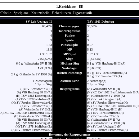
1.Kreisklasse - EE
/Tabelle
Spielpläne
Kreuztabelle
Fieberkurven
Ligastatistik
SV Lok Uebigau II
TSV 1863 Doberlug
69,45%
Chancen gegen.
30,56%
4
Tabellenposition
7
4
Punkte
2
3
Spiele
3
1.33
Punkte/Spiel
0.67
13:5
MP
5:13
4.33:1.67
MP/Spiel
1.67:4.33
2 (66,67%)
Siege
1 (33,33%)
6:0 g. Wainsdorfer SV II (H)
Höchster Sieg
5:1 g. VfB Herzberg 68 III (A)
1 (33,33%)
Niederlagen
2 (66,67%)
Höchste Niederlage
0:6 g. TSV 1878 Schlieben (A)
2:4 g. Gräfendorfer SV 1990 (A)
0:6 g. SV Bernsdorf 73 (A)
1 Niederlage(n)
Aktuelle Serie
2 Niederlage(n)
1 Sp. o. Sieg
2 Sp. o. Sieg
(H) SV Bernsdorf 73 (1.)
Restprogramm
(2.) Wainsdorfer SV II (H)
(A) VfB Herzberg 68 III (7.)
(5.) KC RW 1902 Bad Liebenwerda II (A
(H) TSV 1863 Doberlug (8.)
(4.) Gräfendorfer SV 1990 (A)
(A) TSV 1878 Schlieben (3.)
(9.) SV Lok Uebigau II (A)
(H) SV Preußen Elsterwerda (6.)
(6.) SV Preußen Elsterwerda (H)
(A) SV Bernsdorf 73 (1.)
(5.) KC RW 1902 Bad Liebenwerda II (H
(A) Wainsdorfer SV II (2.)
(7.) VfB Herzberg 68 III (H)
(A) KC RW 1902 Bad Liebenwerda II (5.)
(3.) TSV 1878 Schlieben (H)
(H) Gräfendorfer SV 1990 (4.)
(1.) SV Bernsdorf 73 (H)
(H) VfB Herzberg 68 III (7.)
(2.) Wainsdorfer SV II (A)
(A) TSV 1863 Doberlug (8.)
(4.) Gräfendorfer SV 1990 (H)
(H) TSV 1878 Schlieben (3.)
(9.) SV Lok Uebigau II (H)
(A) SV Preußen Elsterwerda (6.)
(6.) SV Preußen Elsterwerda (A)
Bewertung der Restprogramme