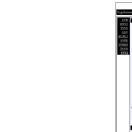
Ergebnisse
SVB
WSV2
TSVS
GSV
KCBL2
SVPE
VFBH3
TSVD
SVU2