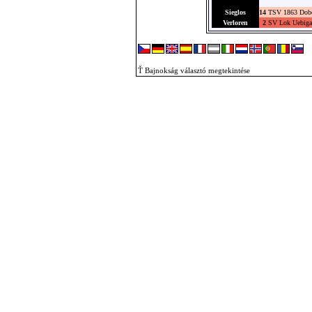
Sieglos
14
TSV 1863 Dobe
Verloren
2
SV Lok Uebigau
Ť Bajnokság választó megtekintése