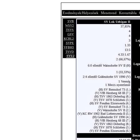
Eredmények/Helyezések
Menetrend
Kereszttábla
SVB
SV Lok Uebigau II
WSV2
37,85%
TSVS
4
GSV
4
KCBL2
3
Lej
SVPE
1.33
VFBH3
13:5
TSVD
4.33:1.67
SVU2
2 (66,67%)
Legn
6:0 ellenfél Wainsdorfer SV II (H)
1 (33,33%)
2:4 ellenfél Gräfendorfer SV 1990 (V)
Leg
1 Vereség
1 Meccs nyeretlenül
(H) SV Bernsdorf 73 (1.)
(V) VfB Herzberg 68 III (7.)
(H) TSV 1863 Doberlug (8.)
(V) TSV 1878 Schlieben (3.)
(H) SV Preußen Elsterwerda (6.)
(V) SV Bernsdorf 73 (1.)
(V) Wainsdorfer SV II (2.)
(V) KC RW 1902 Bad Liebenwerda II (5.)
(H) Gräfendorfer SV 1990 (4.)
(H) VfB Herzberg 68 III (7.)
(V) TSV 1863 Doberlug (8.)
(H) TSV 1878 Schlieben (3.)
(V) SV Preußen Elsterwerda (6.)
Bewe