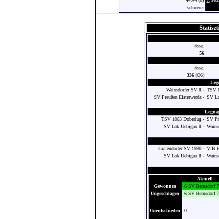
44:44 (0)
∑ Pkt
schwerer
Statisz
össz.
56
össz.
336
(O6)
Leg
Wainsdorfer SV II -
TSV 1
SV Preußen Elsterwerda -
SV Lo
Legnag
TSV 1863 Doberlug -
SV Pr
SV Lok Uebigau II -
Wainsd
Gräfendorfer SV 1990 -
VfB He
SV Lok Uebigau II -
Wainsd
Aktuell
Gewonnen
6
SV Bernsdorf 
Ungeschlagen
6
SV Bernsdorf 
Unentschieden
0