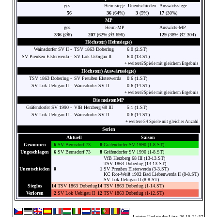
ges.
Heimsiege
Unentschieden
Auswärtssiege
56
36
(64%)
3
(5%)
17
(30%)
MP
ges.
Heim-MP
Auswärts-MP
336
(Ø6)
207
(62% Ø3.696)
129
(38% Ø2.304)
Höchste(r) Heimsieg(e)
Wainsdorfer SV II -
TSV 1863 Doberlug
6:0 (2.ST)
SV Preußen Elsterwerda -
SV Lok Uebigau II
6:0 (13.ST)
+ weitere2Spiele mit gleichem Ergebnis
Höchste(r) Auswärtssieg(e)
TSV 1863 Doberlug -
SV Preußen Elsterwerda
0:6 (1.ST)
SV Lok Uebigau II -
Wainsdorfer SV II
0:6 (14.ST)
+ weitere2Spiele mit gleichem Ergebnis
Die meistenMP
Gräfendorfer SV 1990 -
VfB Herzberg 68 III
5:1 (1.ST)
SV Lok Uebigau II -
Wainsdorfer SV II
0:6 (14.ST)
+ weitere 54 Spiele mit gleicher Anzahl
Serien
Aktuell
Saison
Gewonnen
6
SV Bernsdorf 73
8
Gräfendorfer SV 1990 (1-8.ST)
Ungeschlagen
6
SV Bernsdorf 73
8
Gräfendorfer SV 1990 (1-8.ST)
VfB Herzberg 68 III (13-13.ST)
TSV 1863 Doberlug (13-13.ST)
Unentschieden
0
1
SV Preußen Elsterwerda (3-3.ST)
KC Rot-Weiß 1902 Bad Liebenwerda II (8-8.ST)
SV Lok Uebigau II (8-8.ST)
Sieglos
14
TSV 1863 Doberlug
14
TSV 1863 Doberlug (1-14.ST)
Verloren
2
SV Lok Uebigau II
12
TSV 1863 Doberlug (1-12.ST)