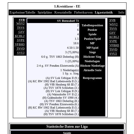
1.Kreisklasse - EE
Ergebnisse/Tabelle
Spielpläne
Kreuztabelle
Fieberkurven
Ligastatistik
Info
SVB
SVB
SV Bernsdorf 73
WSV2
WSV2
2
Tabellenposition
TSVS
TSVS
6
Punkte
GSV
GSV
4
Spiele
KCBL2
KCBL2
1.5
Punkte/Spiel
SVPE
SVPE
18:6
MP
VFBH3
VFBH3
4.50:1.50
MP/Spiel
TSVD
TSVD
3 (75,00%)
Siege
SVU2
SVU2
6:0 g. TSV 1863 Doberlug (H)
Höchster Sieg
1 (25,00%)
Niederlagen
2:4 g. SV Preußen Elsterwerda (A)
Höchste Niederlage
1 Niederlage(n)
Aktuelle Serie
1 Sp. o. Sieg
(A) SV Lok Uebigau II (9.)
Restprogramm
(A) KC RW 1902 Bad Liebenwerda II (5.)
(H) VfB Herzberg 68 III (7.)
(A) TSV 1878 Schlieben (3.)
(H) SV Lok Uebigau II (9.)
(A) Wainsdorfer SV II (2.)
(H) Gräfendorfer SV 1990 (4.)
(A) TSV 1863 Doberlug (8.)
(H) SV Preußen Elsterwerda (6.)
(H) KC RW 1902 Bad Liebenwerda II (5.)
(A) VfB Herzberg 68 III (7.)
(H) TSV 1878 Schlieben (3.)
Statistische Daten zur Liga
Spiele