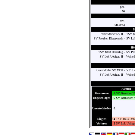
ges.
56
ges.
336
(Ø6)
H
Wainsdorfer SV II -
TSV 18
SV Preußen Elsterwerda -
SV Lok
Höc
TSV 1863 Doberlug -
SV Pre
SV Lok Uebigau II -
Wainsd
Gräfendorfer SV 1990 -
VfB He
SV Lok Uebigau II -
Wainsd
Aktuell
Gewonnen
6
SV Bernsdorf 
Ungeschlagen
6
SV Bernsdorf 
Unentschieden
0
Sieglos
14
TSV 1863 Dobe
Verloren
2
SV Lok Uebigau