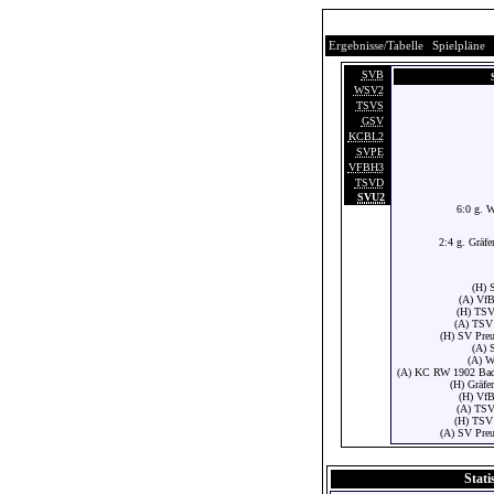
Ergebnisse/Tabelle
Spielpläne
SVB
WSV2
TSVS
GSV
KCBL2
SVPE
VFBH3
TSVD
SVU2
6:0 g. W
2:4 g. Gräf
(H) 
(A) VfB
(H) TSV
(A) TSV 
(H) SV Preu
(A) 
(A) W
(A) KC RW 1902 Bad 
(H) Gräfe
(H) VfB
(A) TSV
(H) TSV 
(A) SV Preu
Stati