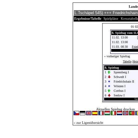
Landes
Ergebnisse/Tabelle
Spielpläne
Kreuztabell
01
02
8. Spieltag vom 11.
11.02. 13:00
11.02. 13:00
11.03. 08:30
Fried
« vorheriger Spieltag
Tabelle
Hei
8. Spieltag
1
Spremberg I
2
Schwedt I
3
Friedrichshain II
4
Wriezen I
5
Cottbus I
6
Seelow I
Ges
Aktuellen Spieltag drucken
« zur Ligenübersicht