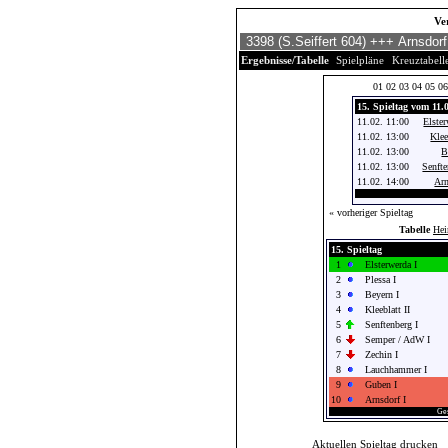
Ve
Ergebnisse/Tabelle
Spielpläne
Kreuztabell
01
02
03
04
05
06
15. Spieltag vom 11.
11.02. 11:00
Elster
11.02. 13:00
Klee
11.02. 13:00
B
11.02. 13:00
Senfte
11.02. 14:00
Arn
« vorheriger Spieltag
Tabelle
He
15. Spieltag
1
Elsterwerda I
2
Plessa I
3
Beyern I
4
Kleeblatt II
5
Senftenberg I
6
Semper / AdW I
7
Zechin I
8
Lauchhammer I
9
Guben I
10
Arnsdorf I
Ges
Aktuellen Spieltag drucken