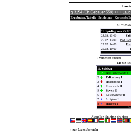
Landes
Ergebnisse/Tabelle
Spielpläne
Kreuztabell
01
02
03
0
11. Spieltag vom 25.02.
25.02. 13:00
Fal
25.02. 13:00
Bad Lieb
25.02. 14:00
Elst
26.02. 10:00
« vorheriger Spieltag
Tabelle
He
11. Spieltag
1
Bad Liebenwerda I
2
Falkenberg I
3
Hohenbocka I
4
Elsterwerda II
5
Beyern II
6
Lauchhammer II
7
Schipkau I
8
Herzberg I
Ges
Aktuellen Spieltag drucken
« zur Ligenübersicht