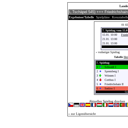
Landes
Ergebnisse/Tabelle
Spielpläne
Kreuztabell
01
02
7. Spieltag vom 15.0
15.01. 10:00
Friedr
21.01. 13:00
21.01. 13:00
« vorheriger Spieltag
Tabelle
He
7. Spieltag
1
Schwedt I
2
Spremberg I
3
Wriezen I
4
Cottbus I
5
Friedrichshain II
6
Seelow I
Ges
Aktuellen Spieltag drucken
« zur Ligenübersicht