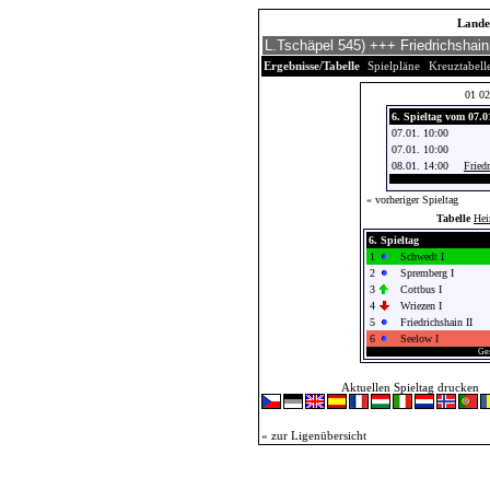
Landes
Ergebnisse/Tabelle
Spielpläne
Kreuztabell
01
02
6. Spieltag vom 07.0
07.01. 10:00
07.01. 10:00
08.01. 14:00
Friedr
« vorheriger Spieltag
Tabelle
He
6. Spieltag
1
Schwedt I
2
Spremberg I
3
Cottbus I
4
Wriezen I
5
Friedrichshain II
6
Seelow I
Ges
Aktuellen Spieltag drucken
« zur Ligenübersicht