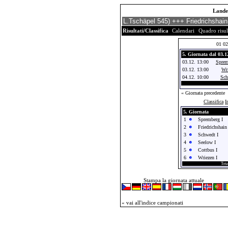
Landes
Risultati/Classifica
Calendari
Quadro risul
01
02
5. Giornata dal 03.1
03.12. 13:00
Sprem
03.12. 13:00
Wri
04.12. 10:00
Sch
« Giornata precedente
Classifica
I
5. Giornata
1
Spremberg I
2
Friedrichshain 
3
Schwedt I
4
Seelow I
5
Cottbus I
6
Wriezen I
Tota
Stampa la giornata attuale
« vai all'indice campionati