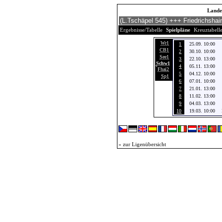
Landes
Ergebnisse/Tabelle
Spielpläne
Kreuztabell
Wr1
1
25.09. 10:00
CB1
2
30.10. 10:00
See1
3
22.10. 13:00
Schw1
4
05.11. 13:00
Fhai2
5
04.12. 10:00
Sp1
6
07.01. 10:00
7
21.01. 13:00
8
11.02. 13:00
9
04.03. 13:00
10
19.03. 10:00
« zur Ligenübersicht