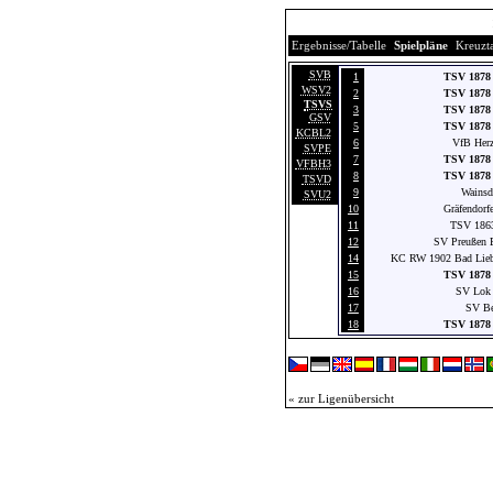
Ergebnisse/Tabelle
Spielpläne
Kreuzt
SVB
1
TSV 1878 
WSV2
2
TSV 1878 
TSVS
3
TSV 1878 
GSV
5
TSV 1878 
KCBL2
6
VfB Herz
SVPE
7
TSV 1878 
VFBH3
8
TSV 1878 
TSVD
9
Wainsd
SVU2
10
Gräfendor
11
TSV 186
12
SV Preußen 
14
KC RW 1902 Bad Lieb
15
TSV 1878 
16
SV Lok 
17
SV Be
18
TSV 1878 
« zur Ligenübersicht