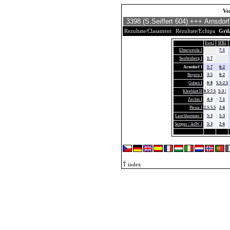
Ve
Rezultate/Clasament
Rezultate/Echipa
Gri
Ewe1
SFB1
Elsterwerda I
7:1
Senftenberg I
1:7
Arnsdorf I
1:7
6:2
Beyern I
3:5
6:2
Guben I
0:8
5.5:2.5
Kleeblatt II
0.5:7.5
5:3
!
Zechin I
4:4
7:1
Plessa I
2.5:5.5
2:6
Lauchhammer I
5:3
5:3
Semper / AdW I
5:3
2:6
Ť index