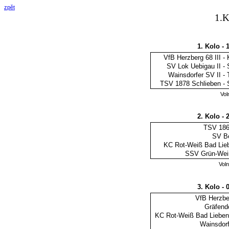
zpět
1.K
1. Kolo - 
VfB Herzberg 68 III
-
SV Lok Uebigau II
-
Wainsdorfer SV II
-
TSV 1878 Schlieben
-
Vol
2. Kolo - 
TSV 186
SV Be
KC Rot-Weiß Bad Lieb
SSV Grün-Weiß
Vol
3. Kolo - 
VfB Herzber
Gräfend
KC Rot-Weiß Bad Lieben
Wainsdorf