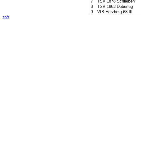
7
TSV 1878 Schlieben
8
TSV 1863 Doberlug
9
VfB Herzberg 68 III
zpět