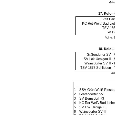
Voln
17. Kolo -
VfB Herz
KC Rot-Weiß Bad Lieb
TSV 186
SV Be
Volno: 
18. Kolo -
Gräfendorfer SV
-
SV Lok Uebigau II
-
Wainsdorfer SV II
-
TSV 1878 Schlieben
-
Vol
1
SSV Grün-Weiß Plessa
2
Gräfendorfer SV
3
SV Bernsdorf 73
4
KC Rot-Weiß Bad Liebe
5
SV Lok Uebigau II
6
Wainsdorfer SV II