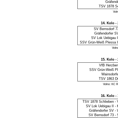
Gräfend
TSV 1878 Sc
Vol
14. Kolo -
SV Bernsdorf 7
Gräfendorfer S
SV Lok Uebigau I
SSV Grün-Weiß Plessa I
Voln
15. Kolo -
VfB Herzberg
SSV Grün-Weiß Pl
Wainsdorfe
TSV 1863 D
Volno: KC 
16. Kolo -
TSV 1878 Schlieben
-
SV Lok Uebigau II
-
Gräfendorfer SV
-
SV Bernsdorf 73
-